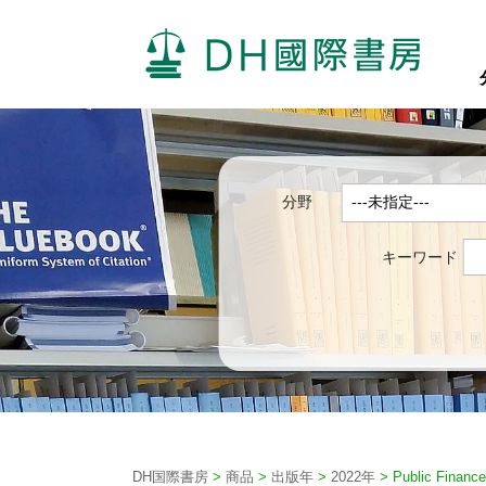
分野
キーワード
DH国際書房
>
商品
>
出版年
>
2022年
>
Public Finance