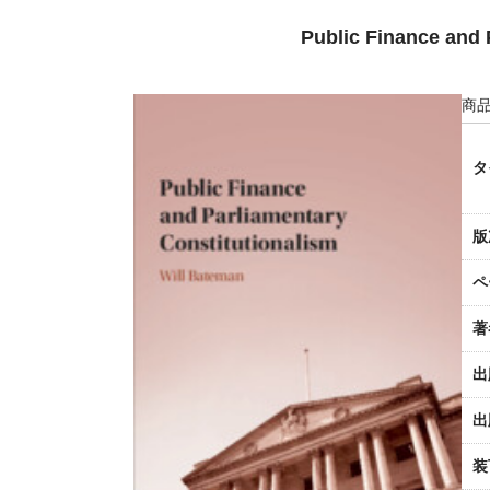
Public Finance and 
商品
タ
版
ペ
著
出
出
装