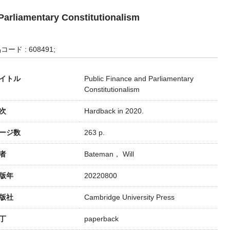
Parliamentary Constitutionalism
コード : 608491;
イトル
Public Finance and Parliamentary
Constitutionalism
次
Hardback in 2020.
ージ数
263 p.
者
Bateman， Will
版年
20220800
版社
Cambridge University Press
丁
paperback