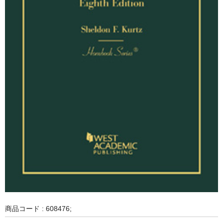
商品コード : 608476;