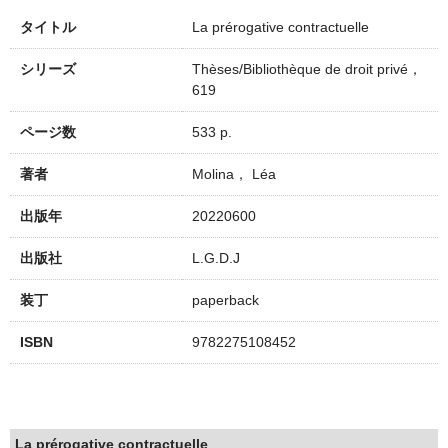
タイトル
La prérogative contractuelle
シリーズ
Thèses/Bibliothèque de droit privé，
619
ページ数
533 p.
著者
Molina， Léa
出版年
20220600
出版社
L.G.D.J
装丁
paperback
ISBN
9782275108452
La prérogative contractuelle