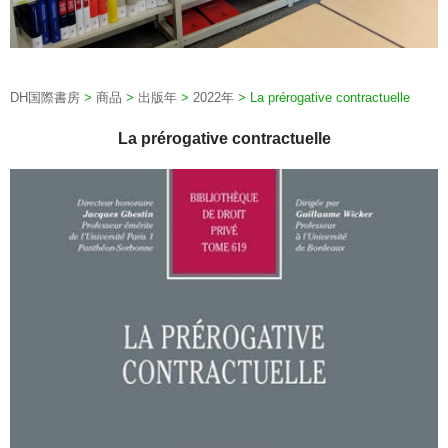
DH国際書房
>
商品
>
出版年
>
2022年
>
La prérogative contractuelle
La prérogative contractuelle