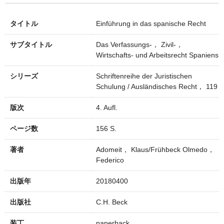
タイトル
Einführung in das spanische Recht
サブタイトル
Das Verfassungs-， Zivil-，
Wirtschafts- und Arbeitsrecht Spaniens
シリーズ
Schriftenreihe der Juristischen
Schulung / Ausländisches Recht， 119
版次
4. Aufl.
ページ数
156 S.
著者
Adomeit， Klaus/Frühbeck Olmedo，
Federico
出版年
20180400
出版社
C.H. Beck
装丁
paperback