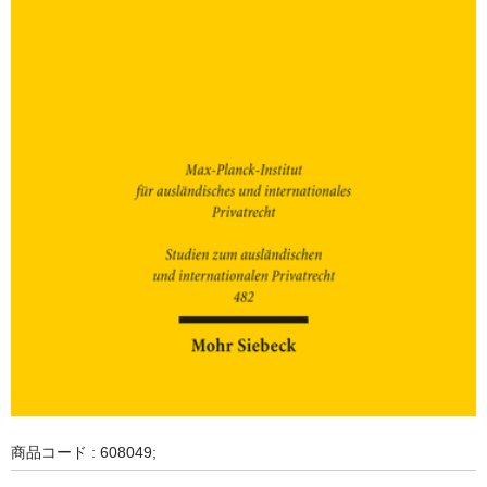
商品コード : 608049;