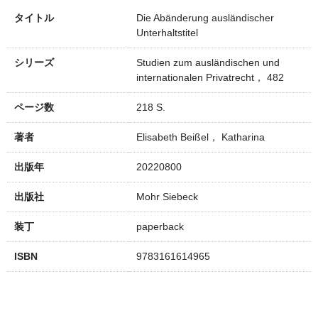
タイトル
Die Abänderung ausländischer
Unterhaltstitel
シリーズ
Studien zum ausländischen und
internationalen Privatrecht， 482
ページ数
218 S.
著者
Elisabeth Beißel， Katharina
出版年
20220800
出版社
Mohr Siebeck
装丁
paperback
ISBN
9783161614965