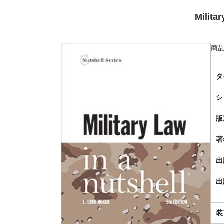
Militar
商品
タ
シ
版
著
出
出
装