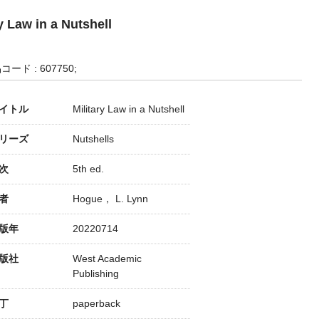
y Law in a Nutshell
コード : 607750;
イトル
Military Law in a Nutshell
リーズ
Nutshells
次
5th ed.
者
Hogue， L. Lynn
版年
20220714
版社
West Academic
Publishing
丁
paperback