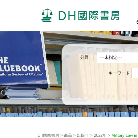
分野
キーワード
DH国際書房
>
商品
>
出版年
>
2022年
>
Military Law in