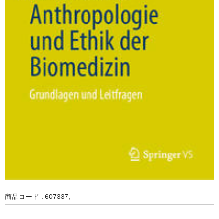
商品コード : 607337;