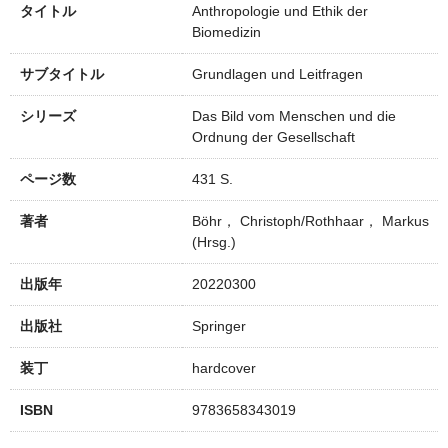
タイトル
Anthropologie und Ethik der
Biomedizin
サブタイトル
Grundlagen und Leitfragen
シリーズ
Das Bild vom Menschen und die
Ordnung der Gesellschaft
ページ数
431 S.
著者
Böhr， Christoph/Rothhaar， Markus
(Hrsg.)
出版年
20220300
出版社
Springer
装丁
hardcover
ISBN
9783658343019