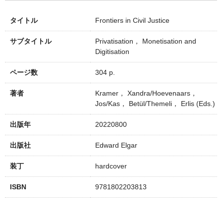
タイトル
Frontiers in Civil Justice
サブタイトル
Privatisation， Monetisation and
Digitisation
ページ数
304 p.
著者
Kramer， Xandra/Hoevenaars，
Jos/Kas， Betül/Themeli， Erlis (Eds.)
出版年
20220800
出版社
Edward Elgar
装丁
hardcover
ISBN
9781802203813