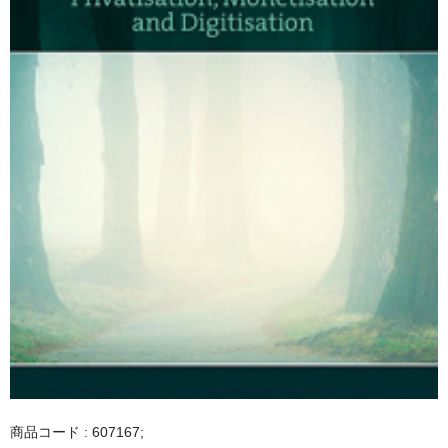
商品コード : 607167;