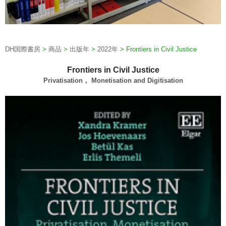
DH国際書房
>
商品
>
出版年
>
2022年
>
Frontiers in Civil Justice
Frontiers in Civil Justice
Privatisation， Monetisation and Digitisation