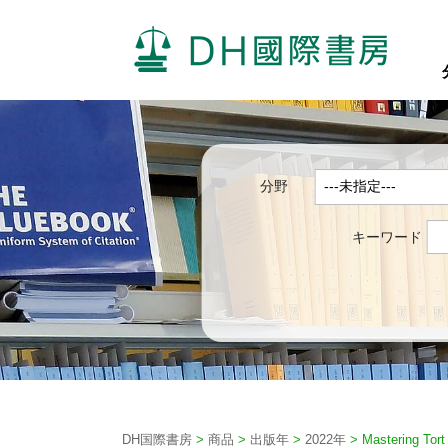
分野
キーワード
DH国際書房
>
商品
>
出版年
>
2022年
>
Mastering Tort