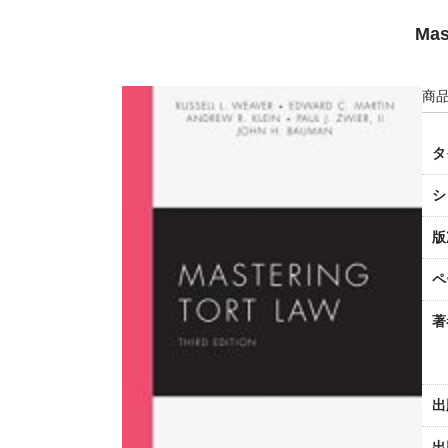
Mas
商品
タ
シ
版
ペ
著
出
出