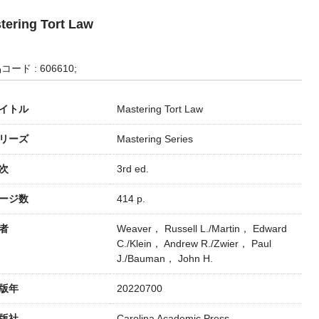
tering Tort Law
コード : 606610;
イトル
Mastering Tort Law
リーズ
Mastering Series
次
3rd ed.
ージ数
414 p.
者
Weaver， Russell L./Martin， Edward
C./Klein， Andrew R./Zwier， Paul
J./Bauman， John H.
版年
20220700
版社
Carolina Academic Press