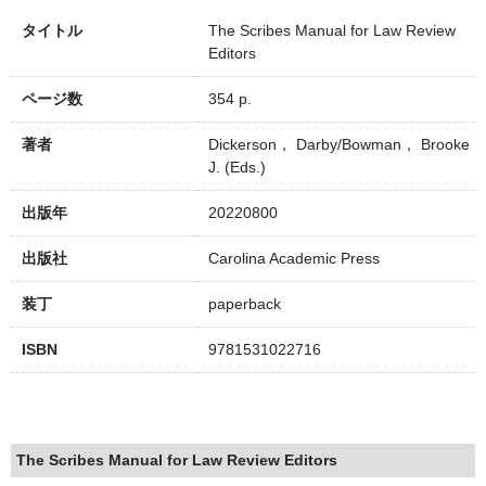
タイトル
The Scribes Manual for Law Review
Editors
ページ数
354 p.
著者
Dickerson， Darby/Bowman， Brooke
J. (Eds.)
出版年
20220800
出版社
Carolina Academic Press
装丁
paperback
ISBN
9781531022716
The Scribes Manual for Law Review Editors