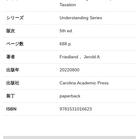
Taxation
シリーズ
Understanding Series
版次
5th ed.
ページ数
688 p.
著者
Friedland， Jerold A.
出版年
20220800
出版社
Carolina Academic Press
装丁
paperback
ISBN
9781531016623