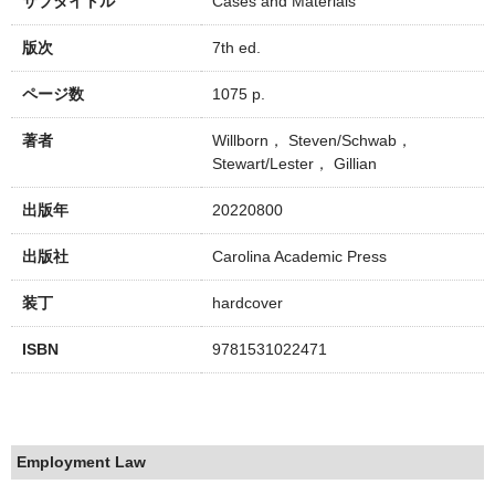
サブタイトル
Cases and Materials
版次
7th ed.
ページ数
1075 p.
著者
Willborn， Steven/Schwab，
Stewart/Lester， Gillian
出版年
20220800
出版社
Carolina Academic Press
装丁
hardcover
ISBN
9781531022471
Employment Law