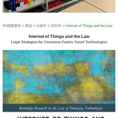
DH国際書房
>
商品
>
出版年
>
2022年
>
Internet of Things and the Law
Internet of Things and the Law
Legal Strategies for Consumer-Centric Smart Technologies