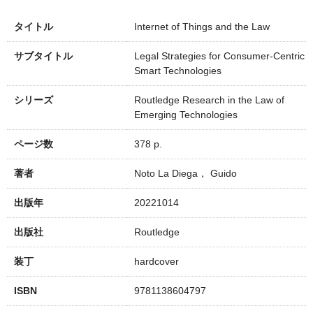
タイトル
Internet of Things and the Law
サブタイトル
Legal Strategies for Consumer-Centric
Smart Technologies
シリーズ
Routledge Research in the Law of
Emerging Technologies
ページ数
378 p.
著者
Noto La Diega， Guido
出版年
20221014
出版社
Routledge
装丁
hardcover
ISBN
9781138604797