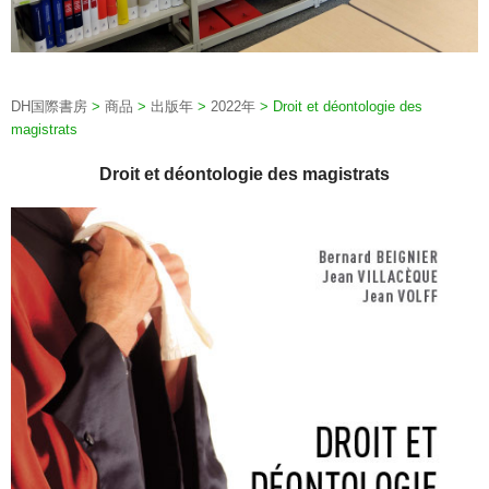
DH国際書房
>
商品
>
出版年
>
2022年
>
Droit et déontologie des
magistrats
Droit et déontologie des magistrats