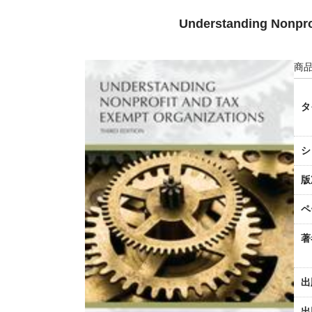
Understanding Nonpro
商品
タ
シ
版
ペ
著
出
出