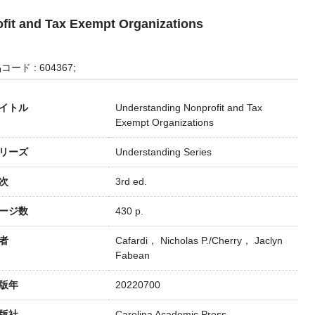
fit and Tax Exempt Organizations
コード : 604367;
イトル
Understanding Nonprofit and Tax
Exempt Organizations
リーズ
Understanding Series
次
3rd ed.
ージ数
430 p.
者
Cafardi， Nicholas P./Cherry， Jaclyn
Fabean
版年
20220700
版社
Carolina Academic Press