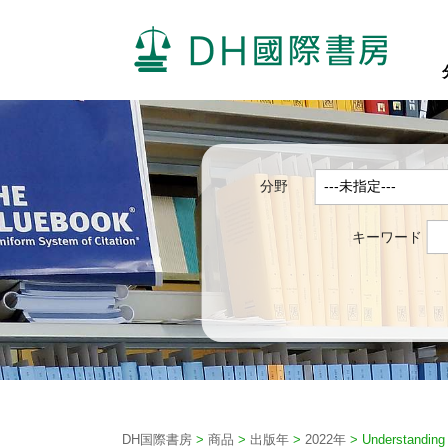
分野
キーワード
DH国際書房
>
商品
>
出版年
>
2022年
>
Understanding