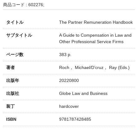
商品コード : 602276;
タイトル
The Partner Remuneration Handbook
サブタイトル
A Guide to Compensation in Law and
Other Professional Service Firms
ページ数
383 p.
著者
Roch， Michael/D’cruz， Ray (Eds.)
出版年
20220800
出版社
Globe Law and Business
装丁
hardcover
ISBN
9781787428485