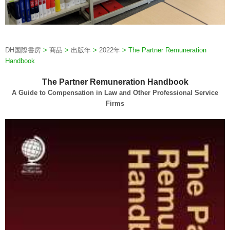
DH国際書房
>
商品
>
出版年
>
2022年
>
The Partner Remuneration
Handbook
The Partner Remuneration Handbook
A Guide to Compensation in Law and Other Professional Service
Firms