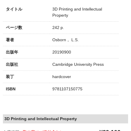
タイトル
3D Printing and Intellectual
Property
ページ数
242 p.
著者
Osborn， L.S.
出版年
20190900
出版社
Cambridge University Press
装丁
hardcover
ISBN
9781107150775
3D Printing and Intellectual Property