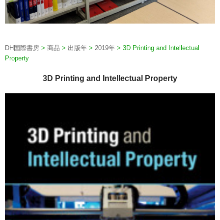
DH国際書房
>
商品
>
出版年
>
2019年
>
3D Printing and Intellectual
Property
3D Printing and Intellectual Property