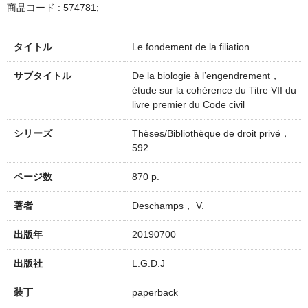
商品コード : 574781;
タイトル
Le fondement de la filiation
サブタイトル
De la biologie à l’engendrement，
étude sur la cohérence du Titre VII du
livre premier du Code civil
シリーズ
Thèses/Bibliothèque de droit privé，
592
ページ数
870 p.
著者
Deschamps， V.
出版年
20190700
出版社
L.G.D.J
装丁
paperback