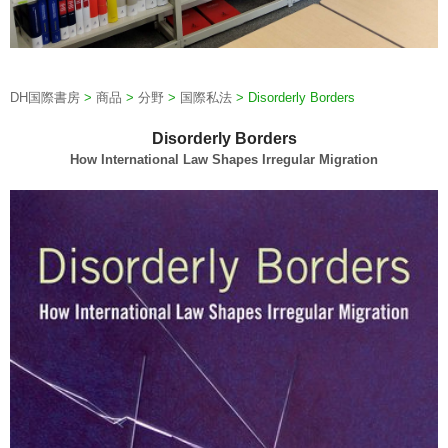
DH国際書房
>
商品
>
分野
>
国際私法
>
Disorderly Borders
Disorderly Borders
How International Law Shapes Irregular Migration