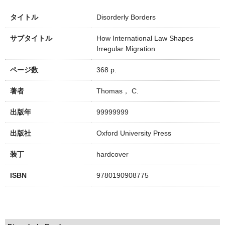
タイトル
Disorderly Borders
サブタイトル
How International Law Shapes
Irregular Migration
ページ数
368 p.
著者
Thomas， C.
出版年
99999999
出版社
Oxford University Press
装丁
hardcover
ISBN
9780190908775