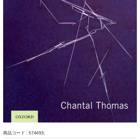
商品コード : 574693;