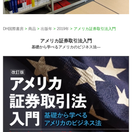
DH国際書房
>
商品
>
出版年
>
2019年
>
アメリカ証券取引法入門
アメリカ証券取引法入門
基礎から学べるアメリカのビジネス法―