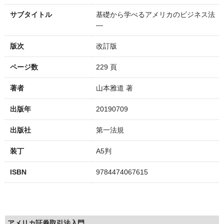
サブタイトル
基礎から学べるアメリカのビジネス法
―
版次
改訂版
ページ数
229 頁
著者
山本雅道 著
出版年
20190709
出版社
第一法規
装丁
A5判
ISBN
9784474067615
アメリカ証券取引法入門