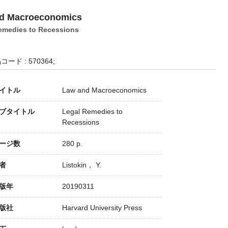
d Macroeconomics
emedies to Recessions
コード : 570364;
イトル
Law and Macroeconomics
ブタイトル
Legal Remedies to
Recessions
ージ数
280 p.
者
Listokin， Y.
版年
20190311
版社
Harvard University Press