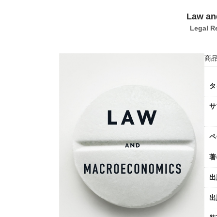
Law an
Legal R
商品
タ
サ
ペ
著
出
出