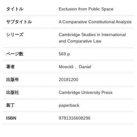
タイトル
Exclusion from Public Space
サブタイトル
A Comparative Constitutional Analysis
シリーズ
Cambridge Studies in International
and Comparative Law
ページ数
569 p.
著者
Moeckli， Daniel
出版年
20181200
出版社
Cambridge University Press
装丁
paperback
ISBN
9781316608296