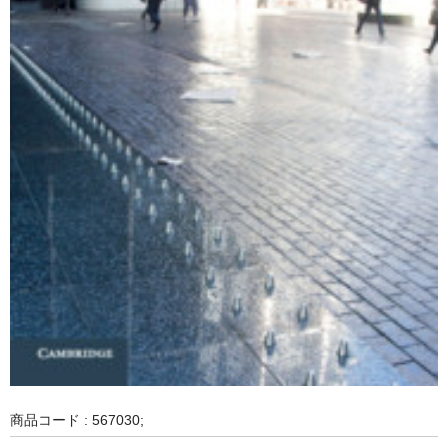
商品コード : 567030;