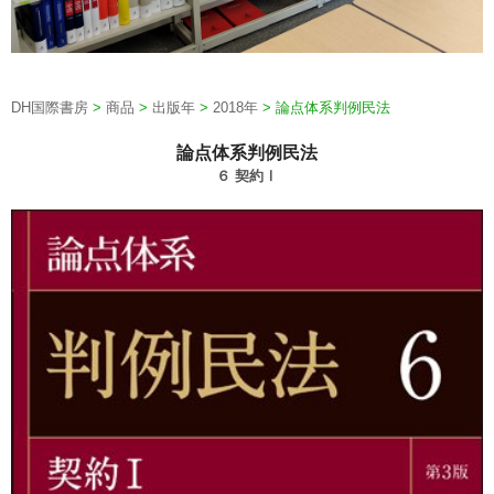
DH国際書房
>
商品
>
出版年
>
2018年
>
論点体系判例民法
論点体系判例民法
６ 契約Ⅰ