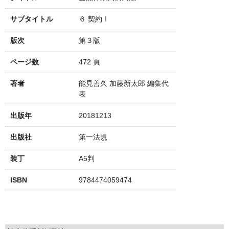
サブタイトル
６ 契約Ⅰ
版次
第３版
ページ数
472 頁
著者
能見善久 加藤新太郎 編集代
表
出版年
20181213
出版社
第一法規
装丁
A5判
ISBN
9784474059474