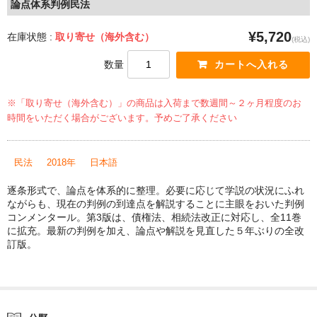
論点体系判例民法
¥5,720
在庫状態 :
取り寄せ（海外含む）
(税込)
数量
※「取り寄せ（海外含む）」の商品は入荷まで数週間～２ヶ月程度のお
時間をいただく場合がございます。予めご了承ください
民法
2018年
日本語
逐条形式で、論点を体系的に整理。必要に応じて学説の状況にふれ
ながらも、現在の判例の到達点を解説することに主眼をおいた判例
コンメンタール。第3版は、債権法、相続法改正に対応し、全11巻
に拡充。最新の判例を加え、論点や解説を見直した５年ぶりの全改
訂版。