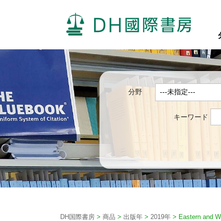
分野
キーワード
DH国際書房
>
商品
>
出版年
>
2019年
>
Eastern and W