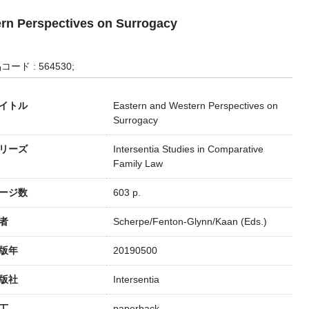
rn Perspectives on Surrogacy
コード : 564530;
イトル
Eastern and Western Perspectives on
Surrogacy
リーズ
Intersentia Studies in Comparative
Family Law
ージ数
603 p.
者
Scherpe/Fenton-Glynn/Kaan (Eds.)
版年
20190500
版社
Intersentia
丁
paperback