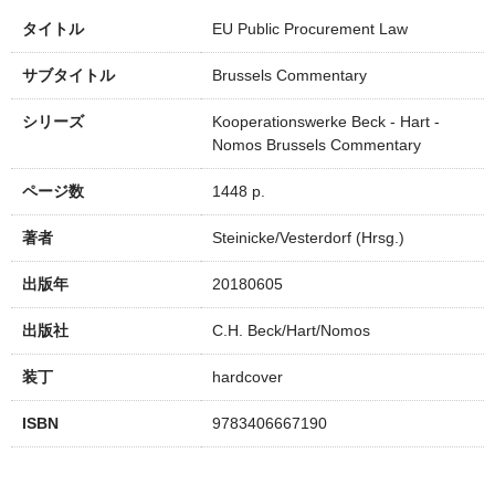
タイトル
EU Public Procurement Law
サブタイトル
Brussels Commentary
シリーズ
Kooperationswerke Beck - Hart -
Nomos Brussels Commentary
ページ数
1448 p.
著者
Steinicke/Vesterdorf (Hrsg.)
出版年
20180605
出版社
C.H. Beck/Hart/Nomos
装丁
hardcover
ISBN
9783406667190