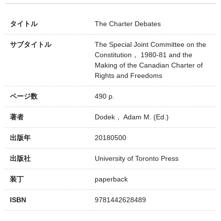
タイトル
The Charter Debates
サブタイトル
The Special Joint Committee on the
Constitution， 1980-81 and the
Making of the Canadian Charter of
Rights and Freedoms
ページ数
490 p.
著者
Dodek， Adam M. (Ed.)
出版年
20180500
出版社
University of Toronto Press
装丁
paperback
ISBN
9781442628489