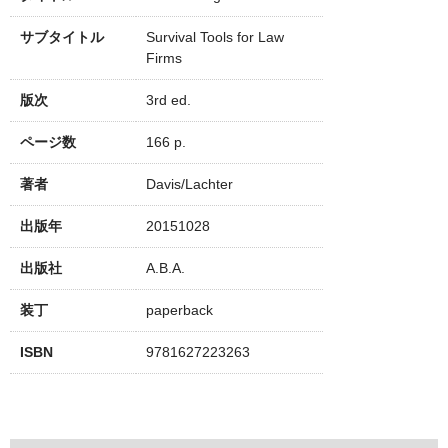
サブタイトル
Survival Tools for Law
Firms
版次
3rd ed.
ページ数
166 p.
著者
Davis/Lachter
出版年
20151028
出版社
A.B.A.
装丁
paperback
ISBN
9781627223263