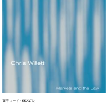
商品コード : 552376;