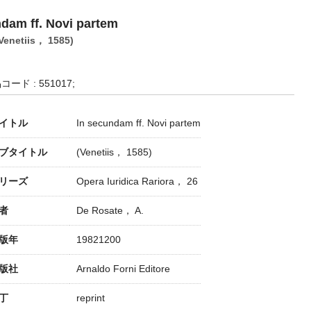
dam ff. Novi partem
Venetiis， 1585)
コード : 551017;
イトル
In secundam ff. Novi partem
ブタイトル
(Venetiis， 1585)
リーズ
Opera Iuridica Rariora， 26
者
De Rosate， A.
版年
19821200
版社
Arnaldo Forni Editore
丁
reprint