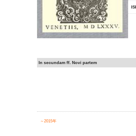
I
In secundam ff. Novi partem
～2015年