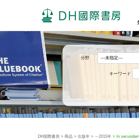
分野
キーワード
DH国際書房
>
商品
>
出版年
>
～2015年
>
In secundam