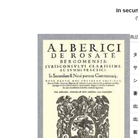
In secun
(
商品
タ
サ
シ
著
出
出
装