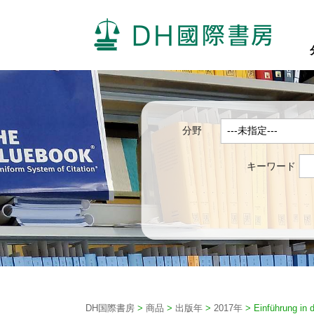
分野
キーワード
DH国際書房
>
商品
>
出版年
>
2017年
>
Einführung in