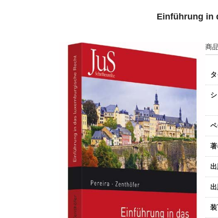
Einführung in
商品
タ
シ
ペ
著
出
出
装