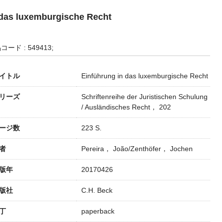
 das luxemburgische Recht
コード : 549413;
イトル
Einführung in das luxemburgische Recht
リーズ
Schriftenreihe der Juristischen Schulung
/ Ausländisches Recht， 202
ージ数
223 S.
者
Pereira， João/Zenthöfer， Jochen
版年
20170426
版社
C.H. Beck
丁
paperback