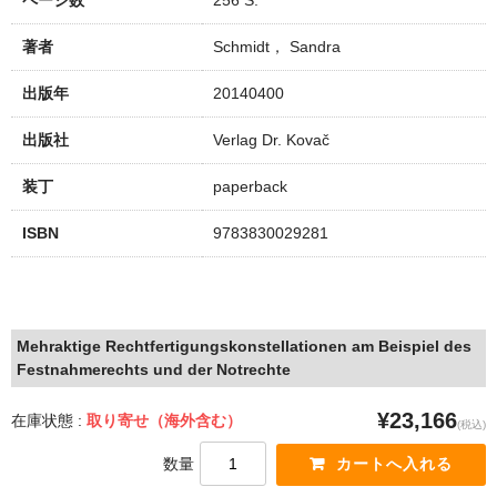
ページ数
256 S.
著者
Schmidt， Sandra
出版年
20140400
出版社
Verlag Dr. Kovač
装丁
paperback
ISBN
9783830029281
Mehraktige Rechtfertigungskonstellationen am Beispiel des
Festnahmerechts und der Notrechte
¥23,166
在庫状態 :
取り寄せ（海外含む）
(税込)
数量