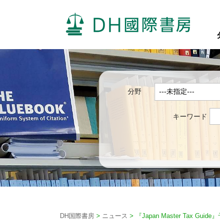
分野
キーワード
DH国際書房
>
ニュース
>
『Japan Master Tax 