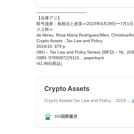
————————————
【在庫アリ】
暗号資産：租税法と政策≪2023年6月29日ー7
ス上梓≫
de Abreu, Rosa Maria Rodrigues/Allen, Christina/And
Crypto Assets ; Tax Law and Policy.
2024/10. 879 p.
(WU – Tax Law and Policy Series) (IBFD) – NL. (6
ISBN: 9789087229115 ., paperback
\41,965(税込)