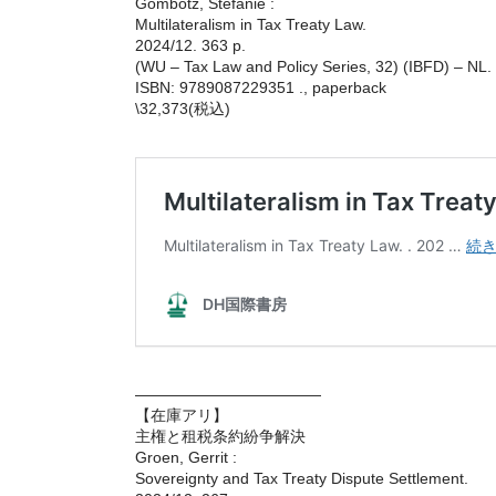
Gombotz, Stefanie :
Multilateralism in Tax Treaty Law.
2024/12. 363 p.
(WU – Tax Law and Policy Series, 32) (IBFD) – NL.
ISBN: 9789087229351 ., paperback
\32,373(税込)
————————————
【在庫アリ】
主権と租税条約紛争解決
Groen, Gerrit :
Sovereignty and Tax Treaty Dispute Settlement.