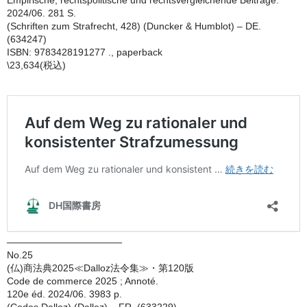
Empirische, rechtspolitische und rechtsvergleichende Beiträge.
2024/06. 281 S.
(Schriften zum Strafrecht, 428) (Duncker & Humblot) – DE.
(634247)
ISBN: 9783428191277 ., paperback
\23,634(税込)
————————————
No.25
(仏)商法典2025≪Dalloz法令集≫・第120版
Code de commerce 2025 ; Annoté.
120e éd. 2024/06. 3983 p.