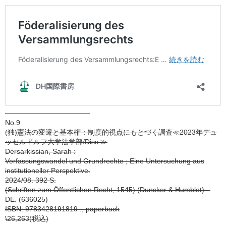
————————————
No.9
(独)憲法の変遷と基本権：制度的視点にもとづく調査≪2023年デュ
ッセルドルフ大学法学部/Diss.≫
Dersarkissian, Sarah :
Verfassungswandel und Grundrechte ; Eine Untersuchung aus
institutioneller Perspektive.
2024/08. 392 S.
(Schriften zum Öffentlichen Recht, 1545) (Duncker & Humblot) –
DE. (636025)
ISBN: 9783428191819 ., paperback
\26,263(税込)