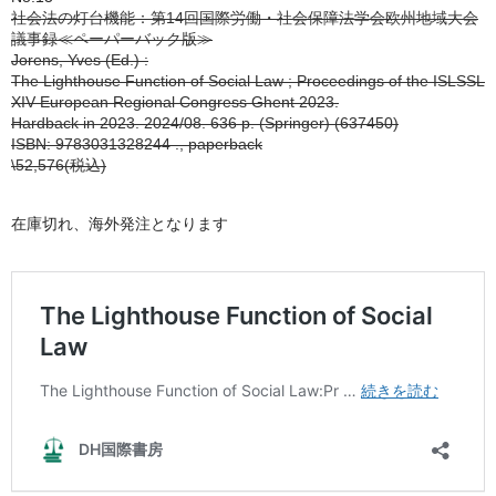
社会法の灯台機能：第14回国際労働・社会保障法学会欧州地域大会
議事録≪ペーパーバック版≫
Jorens, Yves (Ed.) :
The Lighthouse Function of Social Law ; Proceedings of the ISLSSL
XIV European Regional Congress Ghent 2023.
Hardback in 2023. 2024/08. 636 p. (Springer) (637450)
ISBN: 9783031328244 ., paperback
\52,576(税込)
在庫切れ、海外発注となります