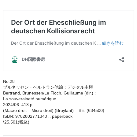
————————————
No.28
ブルネッセン・ベルトラン他編：デジタル主権
Bertrand, Brunessen/Le Floch, Guillaume (dir.) :
La souveraineté numérique.
2024/06. 413 p.
(Macro droit – Micro droit) (Bruylant) – BE. (634500)
ISBN: 9782802771340 ., paperback
\25,501(税込)