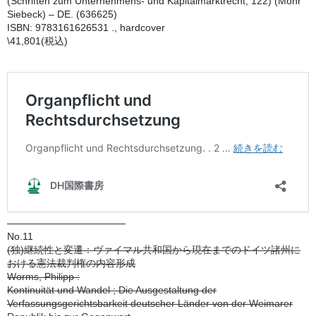
(Schriften zum Unternehmens- und Kapitalmarktrecht, 122) (Mohr
Siebeck) – DE. (636625)
ISBN: 9783161626531 ., hardcover
\41,801(税込)
————————————
No.11
(独)継続性と変遷：ヴァイマル共和国から現在までのドイツ諸州に
おける憲法裁判権の内容形成
Worms, Philipp :
Kontinuität und Wandel ; Die Ausgestaltung der
Verfassungsgerichtsbarkeit deutscher Länder von der Weimarer