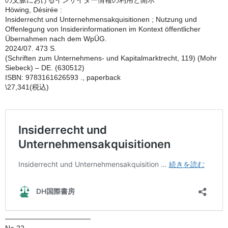
の文脈におけるインサイダー情報の利用と開示
Höwing, Désirée :
Insiderrecht und Unternehmensakquisitionen ; Nutzung und
Offenlegung von Insiderinformationen im Kontext öffentlicher
Übernahmen nach dem WpÜG.
2024/07. 473 S.
(Schriften zum Unternehmens- und Kapitalmarktrecht, 119) (Mohr
Siebeck) – DE. (630512)
ISBN: 9783161626593 ., paperback
\27,341(税込)
————————————