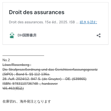
————————————
No.2
Löwe/Rosenberg :
Die Strafprozeßordnung und das Gerichtsverfassungsgesetz
(StPO) ; Band 5. §§ 112-136a.
28. Aufl. 2024/12. 947 S. (de Gruyter) – DE. (639865)
ISBN: 9783110736748 ., hardcover
\65,462(税込)
在庫切れ、海外発注となります