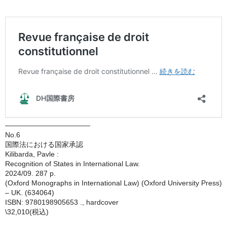
————————————
No.6
国際法における国家承認
Kilibarda, Pavle :
Recognition of States in International Law.
2024/09. 287 p.
(Oxford Monographs in International Law) (Oxford University Press)
– UK. (634064)
ISBN: 9780198905653 ., hardcover
\32,010(税込)