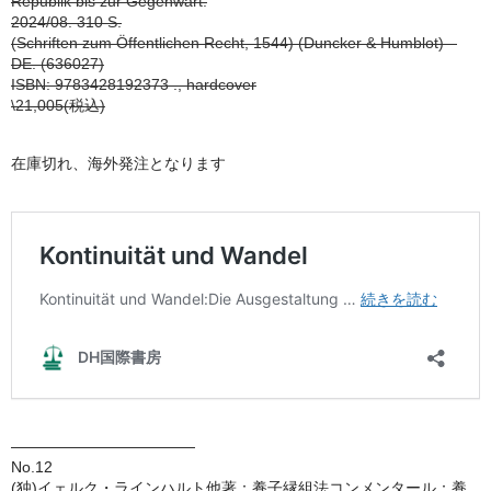
Republik bis zur Gegenwart.
2024/08. 310 S.
(Schriften zum Öffentlichen Recht, 1544) (Duncker & Humblot) –
DE. (636027)
ISBN: 9783428192373 ., hardcover
\21,005(税込)
在庫切れ、海外発注となります
————————————
No.12
(独)イェルク・ラインハルト他著：養子縁組法コンメンタール：養