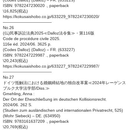
(Codes Dalloz) (Dalloz) – FR. (633229)
ISBN: 9782247230020 ., paperback
\16,825(税込)
https://kokusaishobo.co.jp/633229_9782247230020/
————————————
No.26
(仏)民事訴訟法典2025≪Dalloz法令集≫・第116版
Code de procédure civile 2025.
116e éd. 2024/06. 3625 p.
(Codes Dalloz) (Dalloz) – FR. (633227)
ISBN: 9782247229987 ., paperback
\20,243(税込)
https://kokusaishobo.co.jp/633227_9782247229987/
————————————
No.27
ドイツ抵触法における婚姻締結地の独自改革案≪2024年レーゲンス
ブルク大学法学部/Diss.≫
Gmehling, Anna :
Der Ort der Eheschließung im deutschen Kollisionsrecht.
2024/06. 262 S.
(Studien zum ausländischen und internationalen Privatrecht, 525)
(Mohr Siebeck) – DE. (634950)
ISBN: 9783161637209 ., paperback
\20,769(税込)