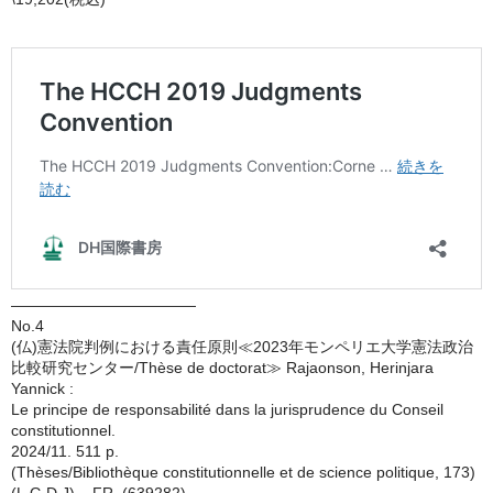
————————————
No.4
(仏)憲法院判例における責任原則≪2023年モンペリエ大学憲法政治
比較研究センター/Thèse de doctorat≫ Rajaonson, Herinjara
Yannick :
Le principe de responsabilité dans la jurisprudence du Conseil
constitutionnel.
2024/11. 511 p.
(Thèses/Bibliothèque constitutionnelle et de science politique, 173)
(L.G.D.J) – FR. (639282)