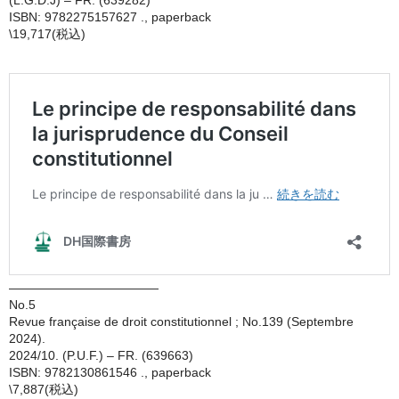
ISBN: 9782275157627 ., paperback
\19,717(税込)
————————————
No.5
Revue française de droit constitutionnel ; No.139 (Septembre
2024).
2024/10. (P.U.F.) – FR. (639663)
ISBN: 9782130861546 ., paperback
\7,887(税込)