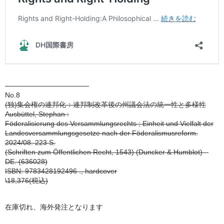
————————————
No.8
(独)集会権の連邦化：連邦制改革後の州議会法の統一性と多様性
Ausbüttel, Stephan :
Föderalisierung des Versammlungsrechts ; Einheit und Vielfalt der
Landesversammlungsgesetze nach der Föderalismusreform.
2024/08. 223 S.
(Schriften zum Öffentlichen Recht, 1543) (Duncker & Humblot) –
DE. (636028)
ISBN: 9783428192496 ., hardcover
\18,376(税込)
在庫切れ、海外発注となります