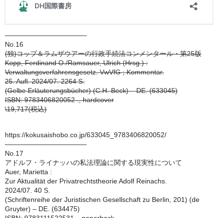
————————————
No.16
(独)コップ＆ラムザウアーの行政手続法コンメンタール・第25版
Kopp, Ferdinand O./Ramsauer, Ulrich (Hrsg.) :
Verwaltungsverfahrensgesetz. VwVfG ; Kommentar.
25. Aufl. 2024/07. 2264 S.
(Gelbe Erläuterungsbücher) (C.H. Beck) – DE. (633045)
ISBN: 9783406820052 ., hardcover
\19,717(税込)
https://kokusaishobo.co.jp/633045_9783406820052/
————————————
No.17
アドルフ・ライナッハの私法理論に関する現実性について
Auer, Marietta :
Zur Aktualität der Privatrechtstheorie Adolf Reinachs.
2024/07. 40 S.
(Schriftenreihe der Juristischen Gesellschaft zu Berlin, 201) (de
Gruyter) – DE. (634475)