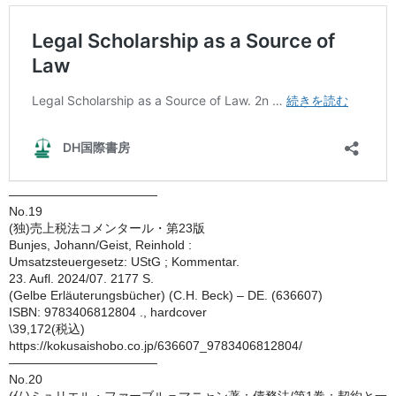
————————————
No.19
(独)売上税法コメンタール・第23版
Bunjes, Johann/Geist, Reinhold :
Umsatzsteuergesetz: UStG ; Kommentar.
23. Aufl. 2024/07. 2177 S.
(Gelbe Erläuterungsbücher) (C.H. Beck) – DE. (636607)
ISBN: 9783406812804 ., hardcover
\39,172(税込)
https://kokusaishobo.co.jp/636607_9783406812804/
————————————
No.20