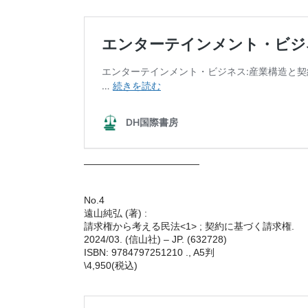
————————————
No.4
遠山純弘 (著) :
請求権から考える民法<1> ; 契約に基づく請求権.
2024/03. (信山社) – JP. (632728)
ISBN: 9784797251210 ., A5判
\4,950(税込)