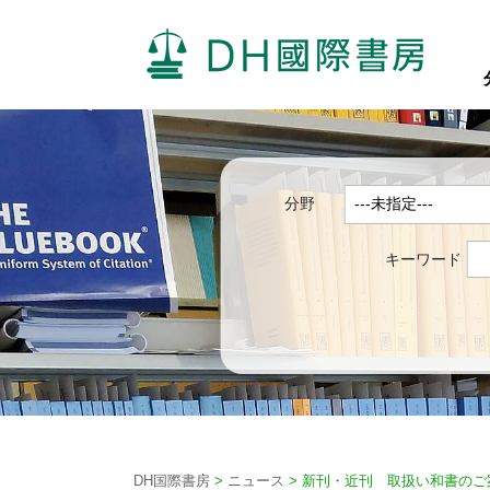
分野
キーワード
DH国際書房
>
ニュース
>
新刊・近刊 取扱い和書のご