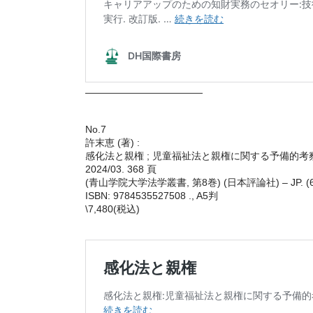
————————————
No.7
許末恵 (著) :
感化法と親権 ; 児童福祉法と親権に関する予備的考察
2024/03. 368 頁
(青山学院大学法学叢書, 第8巻) (日本評論社) – JP. (6
ISBN: 9784535527508 ., A5判
\7,480(税込)