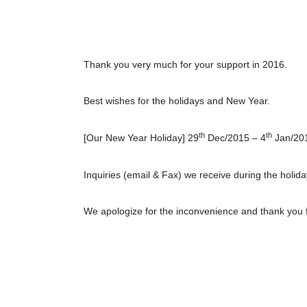
Thank you very much for your support in 2016.
Best wishes for the holidays and New Year.
th
th
[Our New Year Holiday] 29
Dec/2015 – 4
Jan/20
Inquiries (email & Fax) we receive during the holida
We apologize for the inconvenience and thank you 