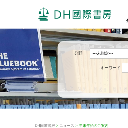
分野
キーワード
DH国際書房
>
ニュース
>
年末年始のご案内