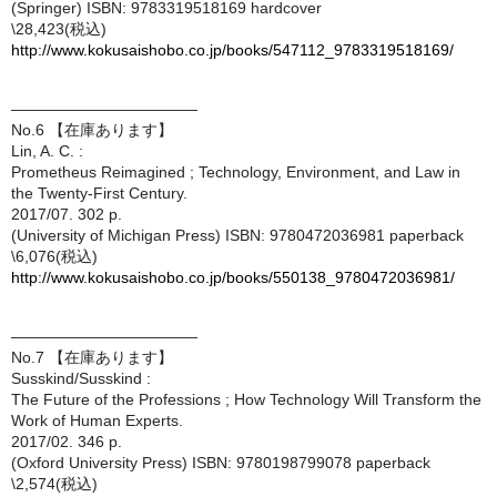
(Springer) ISBN: 9783319518169 hardcover
\28,423(税込)
http://www.kokusaishobo.co.jp/books/547112_9783319518169/
————————————
No.6 【在庫あります】
Lin, A. C. :
Prometheus Reimagined ; Technology, Environment, and Law in
the Twenty-First Century.
2017/07. 302 p.
(University of Michigan Press) ISBN: 9780472036981 paperback
\6,076(税込)
http://www.kokusaishobo.co.jp/books/550138_9780472036981/
————————————
No.7 【在庫あります】
Susskind/Susskind :
The Future of the Professions ; How Technology Will Transform the
Work of Human Experts.
2017/02. 346 p.
(Oxford University Press) ISBN: 9780198799078 paperback
\2,574(税込)