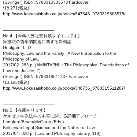
(Springer) ISBN: 9783319503578 hardcover
\18,271(税込)
http://www.kokusaishobo.co.jp/books/547546_9783319503578/
————————————
No.4 【今年の弊社売れ筋タイトルです】
家族法の哲学的問題に関する新概論
Houlgate, L. D. :
Philosophy, Law and the Family ; A New Introduction to the
Philosophy of Law.
2017/02. 283 p. (AMINTAPHIL: The Philosophical Foundations of
Law and Justice, 7)
(Springer) ISBN: 9783319511207 hardcover
\13,195(税込)
http://www.kokusaishobo.co.jp/books/548736_9783319511207/
————————————
No.5 【在庫あります】
ケルゼン学派法学の本質に関する詳細アプローチ
Langford/Bryan/McGarry (Eds.) :
Kelsenian Legal Science and the Nature of Law.
2017/04. 320 p. (Law and Philosophy Library, 118)