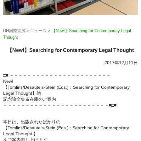
DH国際書房
>
ニュース
>
【New!】Searching for Contemporary Legal
Thought
【New!】Searching for Contemporary Legal Thought
2017年12月11日
□■ －－－－－－－－－－－－－－－－－－－－－－－
New!
【Tomlins/Desautels-Stein (Eds.)：Searching for Contemporary
Legal Thought】他
記念論文集＆在庫のご案内
－－－－－－－－－－－－－－－－－－－－－－－－■□■
本日は、出版されたばかりの
【Tomlins/Desautels-Stein (Eds.) : Searching for Contemporary
Legal Thought.】
をご案内申し上げます。