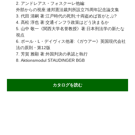
2. アンドレアス・フォスクーレ他編:
外部からの視座:連邦憲法裁判所設立75周年記念論文集
3. 代田 清嗣 著:江戸時代の死刑;十両盗めば首がとぶ?
4. 髙松 淳也 著:交通インフラ政策はどう決まるか
5. 山中 敬一《関西大学名誉教授》著:日本刑法学の新たな
視点
6. ポール・L・デイヴィス他著:《ガウアー》英国現代会社
法の原則・第12版
7. 芳賀 雅顯 著:外国判決の承認と執行
8. Aktionsmodul STAUDINGER BGB
カタログを読む