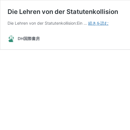
Die Lehren von der Statutenkollision
Die
Die Lehren von der Statutenkollision:Ein …
続きを読む
Lehren
von
DH国際書房
der
Statutenkol